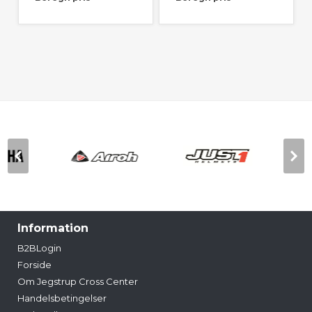
Information
B2BLogin
Forside
Om Jegstrup Cross Center
Handelsbetingelser