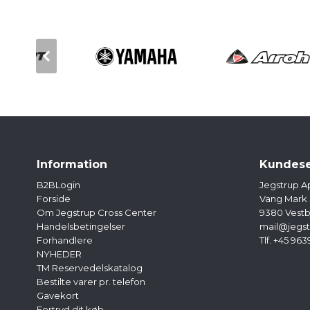
Information
Kundese
B2BLogin
Jegstrup A
Forside
Vang Mark
Om Jegstrup Cross Center
9380 Vestb
Handelsbetingelser
mail@jegst
Forhandlere
Tlf. +45 963
NYHEDER
TM Reservedelskatalog
Bestilte varer pr. telefon
Gavekort
Fortryd dit køb