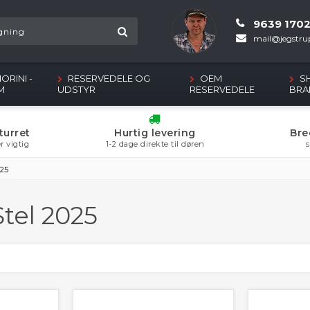
9639 170
mail@jegstrup
ORINI -
RESERVEDELE OG
OEM
S
M
UDSTYR
RESERVEDELE
BRA
turret
Hurtig levering
Bre
r vigtig
1-2 dage direkte til døren
s
025
tel 2025