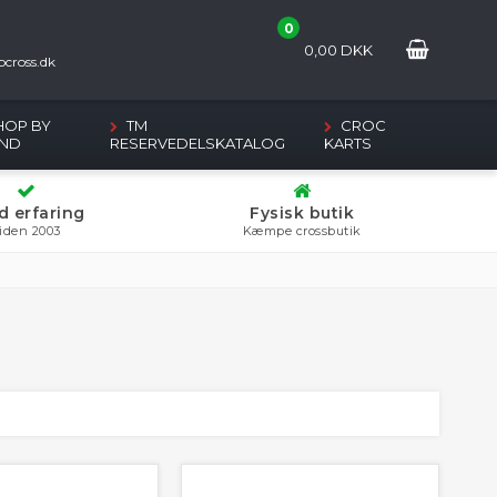
0
2
0,00
DKK
cross.dk
HOP BY
TM
CROC
ND
RESERVEDELSKATALOG
KARTS
d erfaring
Fysisk butik
iden 2003
Kæmpe crossbutik