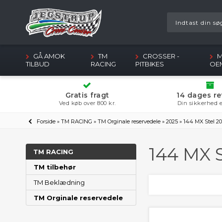
GÅ AMOK
TM
CROSSER -
M
TILBUD
RACING
PITBIKES
OE
Gratis fragt
14 dages re
Ved køb over 800 kr.
Din sikkerhed e
Forside
»
TM RACING
»
TM Orginale reservedele
»
2025
»
144 MX Stel 2
144 MX S
TM RACING
TM tilbehør
TM Beklædning
TM Orginale reservedele