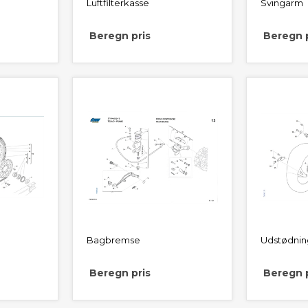
Luftfilterkasse
Svingarm
Beregn pris
Beregn p
Bagbremse
Udstødnin
Beregn pris
Beregn p