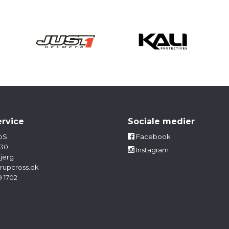
rvice
Sociale medier
pS
Facebook
 30
Instagram
jerg
rupcross.dk
9 1702