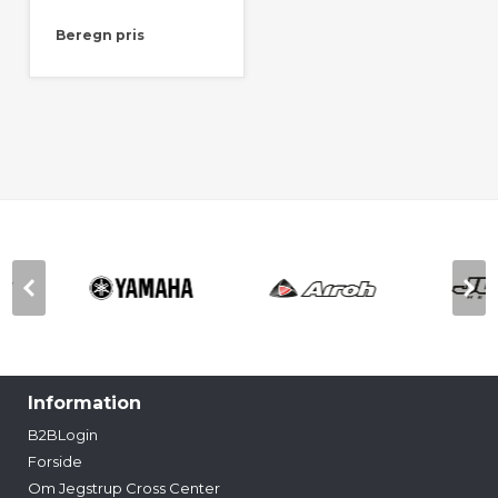
Beregn pris
Information
B2BLogin
Forside
Om Jegstrup Cross Center