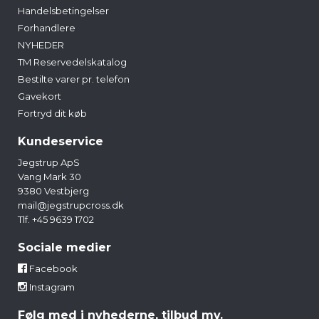
Handelsbetingelser
Forhandlere
NYHEDER
TM Reservedelskatalog
Bestilte varer pr. telefon
Gavekort
Fortryd dit køb
Kundeservice
Jegstrup ApS
Vang Mark 30
9380 Vestbjerg
mail@jegstrupcross.dk
Tlf. +45 9639 1702
Sociale medier
Facebook
Instagram
Følg med i nyhederne, tilbud mv.