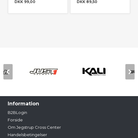
DKK 99,00
DKK 89,50
Information
B2BLogin
Forside
Om Jegstrup Cross Center
Handelsbetingelser