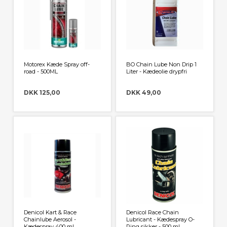
Motorex Kæde Spray off-
BO Chain Lube Non Drip 1
road - 500ML
Liter - Kædeolie drypfri
DKK 125,00
DKK 49,00
Denicol Kart & Race
Denicol Race Chain
Chainlube Aerosol -
Lubricant - Kædespray O-
Kædespray 400 ml.
Ring sikker - 500 ml.