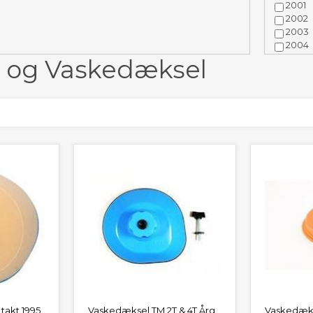
2001
s
2002
2003
2004
2005
er og Vaskedæksel
2006
2007
2008
2009
2010
2011
2012
2013
2014
2015
2016
2017
2018
- takt 1995
Vaskedæksel TM 2T & 4T Årg.
Vaskedæks