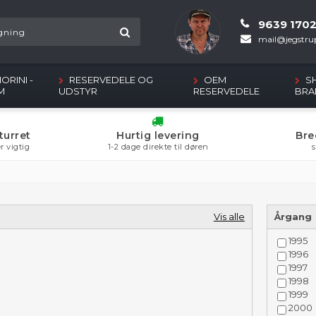
9639 170
mail@jegstrup
ORINI -
RESERVEDELE OG
OEM
S
M
UDSTYR
RESERVEDELE
BRA
turret
Hurtig levering
Bre
r vigtig
1-2 dage direkte til døren
s
Vis alle
Årgang
1995
1996
1997
1998
1999
2000