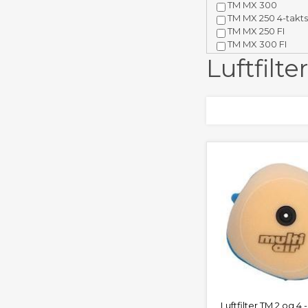
TM MX 300
TM MX 250 4-takt
TM MX 250 FI
TM MX 300 FI
TM MX 450 F
Luftfilt
TM MX 450 FI
TM 530 4-Takst
Luftfilter TM 2 og 4 