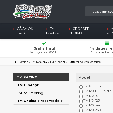
GÅ AMOK
TM
CROSSER -
M
TILBUD
RACING
PITBIKES
OE
Gratis fragt
14 dages re
Ved køb over 800 kr.
Din sikkerhed e
Forside
»
TM RACING
»
TM tilbehør
»
Luftfilter og Vaskedæksel
TM RACING
Model
TM tilbehør
TM 85 Junior
TM MX 85 i 125 stel
TM Beklædning
TM MX 100
TM MX 125
TM Orginale reservedele
TM MX 144
TM MX 250