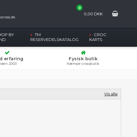
0
2
0,00
DKK
cross.dk
HOP BY
TM
CROC
ND
RESERVEDELSKATALOG
KARTS
d erfaring
Fysisk butik
iden 2003
Kæmpe crossbutik
Vis alle