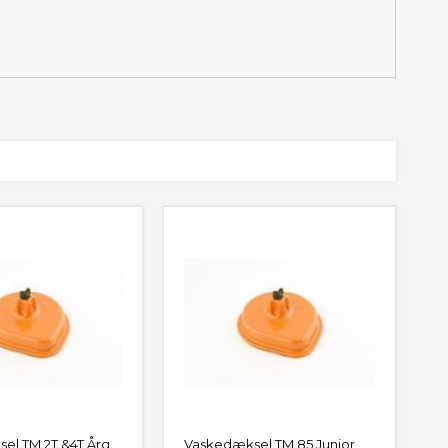
el TM 2T &4T Årg.
Vaskedæksel TM 85 Junior