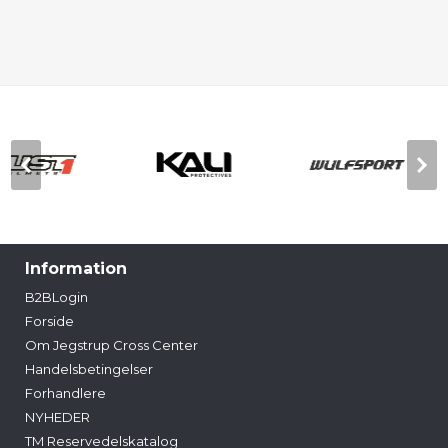
Information
B2BLogin
Forside
Om Jegstrup Cross Center
Handelsbetingelser
Forhandlere
NYHEDER
TM Reservedelskatalog