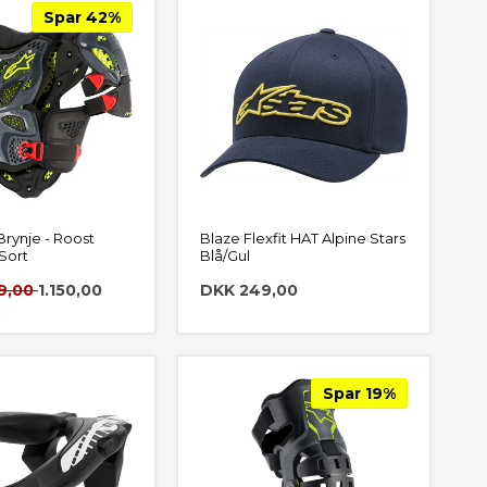
Spar 42%
Brynje - Roost
Blaze Flexfit HAT Alpine Stars
Sort
Blå/Gul
89,00
1.150,00
DKK 249,00
Spar 19%