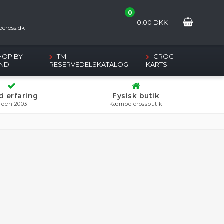
0
2
0,00
DKK
cross.dk
HOP BY
TM
CROC
ND
RESERVEDELSKATALOG
KARTS
d erfaring
Fysisk butik
iden 2003
Kæmpe crossbutik