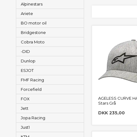
Alpinestars
Ariete
BO motor oil
Bridgestone
Cobra Moto
-DID
Dunlop
ESJOT
FMF Racing
Forcefield
AGELESS CURVE HA
FOX
Stars Grå
Jett
DKK 235,00
Jopa Racing
Just1
KTM