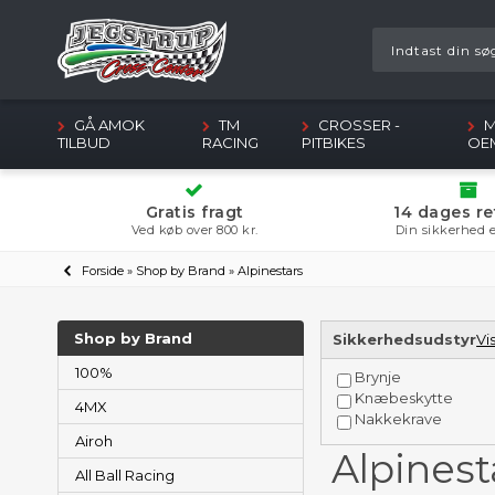
GÅ AMOK
TM
CROSSER -
M
TILBUD
RACING
PITBIKES
OE
Gratis fragt
14 dages re
Ved køb over 800 kr.
Din sikkerhed e
Forside
»
Shop by Brand
»
Alpinestars
Shop by Brand
Sikkerhedsudstyr
Vis
100%
Brynje
Knæbeskytte
4MX
Nakkekrave
Airoh
Alpinest
All Ball Racing