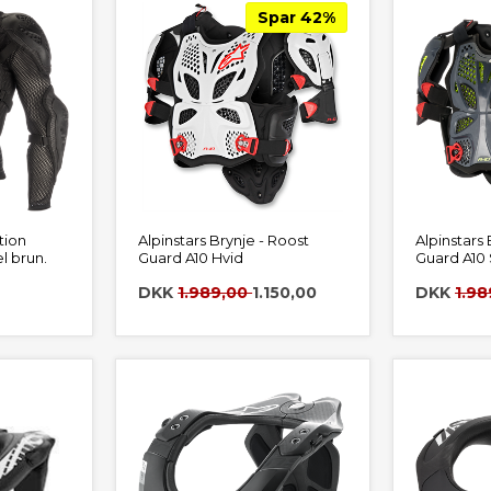
Spar 42%
tion
Alpinstars Brynje - Roost
Alpinstars 
el brun.
Guard A10 Hvid
Guard A10 
DKK
1.989,00
1.150,00
DKK
1.9