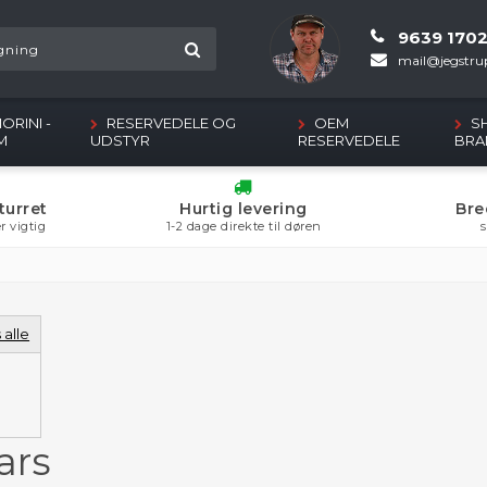
9639 170
mail@jegstrup
ORINI -
RESERVEDELE OG
OEM
S
M
UDSTYR
RESERVEDELE
BRA
turret
Hurtig levering
Bre
r vigtig
1-2 dage direkte til døren
s
 alle
ars