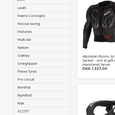
Leatt
Matrix Concepts
Moose racing
Motorex
Multi-Air
Neken
Oakley
Alpinstars Bionic Ac
Jacket - sort el grå 
Onegripper
Assorteret farver
DKK 1.327,00
Plews Tyres
Pro circuit
Renthal
RipNRoll
Risk
SCOTT