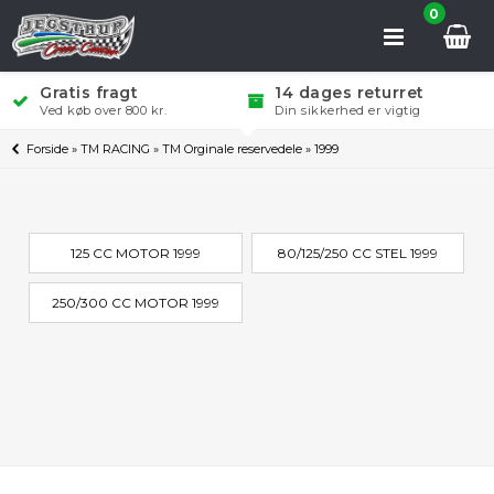
0
Gratis fragt
14 dages returret
Ved køb over 800 kr.
Din sikkerhed er vigtig
Forside
»
TM RACING
»
TM Orginale reservedele
»
1999
125 CC MOTOR 1999
80/125/250 CC STEL 1999
250/300 CC MOTOR 1999