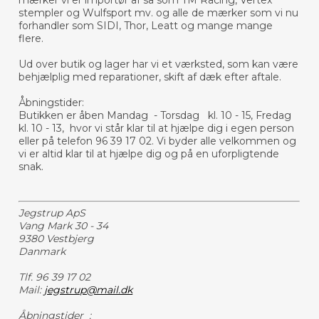
mærker vi er importør af så som TM Racing, Vertex
stempler og Wulfsport mv. og alle de mærker som vi nu
forhandler som SIDI, Thor, Leatt og mange mange
flere.
Ud over butik og lager har vi et værksted, som kan være
behjælplig med reparationer, skift af dæk efter aftale.
Åbningstider:
Butikken er åben Mandag - Torsdag kl. 10 - 15, Fredag
kl. 10 - 13, hvor vi står klar til at hjælpe dig i egen person
eller på telefon 96 39 17 02. Vi byder alle velkommen og
vi er altid klar til at hjælpe dig og på en uforpligtende
snak.
Jegstrup ApS
Vang Mark 30 - 34
9380 Vestbjerg
Danmark
Tlf. 96 39 17 02
Mail:
jegstrup@mail.dk
Åbningstider :