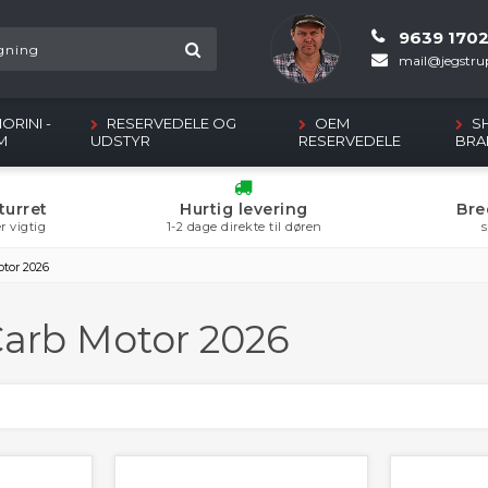
9639 170
mail@jegstrup
ORINI -
RESERVEDELE OG
OEM
S
M
UDSTYR
RESERVEDELE
BRA
turret
Hurtig levering
Bre
r vigtig
1-2 dage direkte til døren
s
otor 2026
Carb Motor 2026