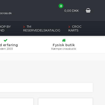
0
2
0,00
DKK
cross.dk
HOP BY
TM
CROC
ND
RESERVEDELSKATALOG
KARTS
d erfaring
Fysisk butik
iden 2003
Kæmpe crossbutik