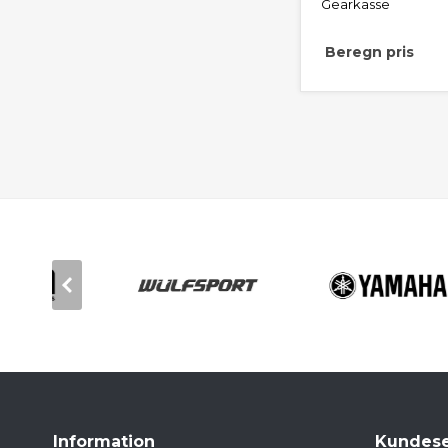
Gearkasse
Beregn pris
Information
Kundese