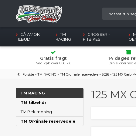
GÅ AMOK
TM
CROSSER -
M
TILBUD
RACING
PITBIKES
OE
Gratis fragt
14 dages re
Ved køb over 800 kr.
Din sikkerhed e
Forside
»
TM RACING
»
TM Orginale reservedele
»
2026
»
125 MX Carb M
125 MX 
TM RACING
TM tilbehør
TM Beklædning
TM Orginale reservedele