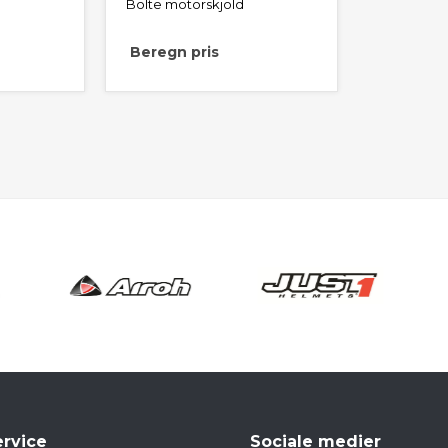
Bolte motorskjold
Beregn pris
rvice
Sociale medier