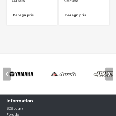
CDI Boks
Gearkasse
Beregn pris
Beregn pris
Information
B2BLogin
Forside