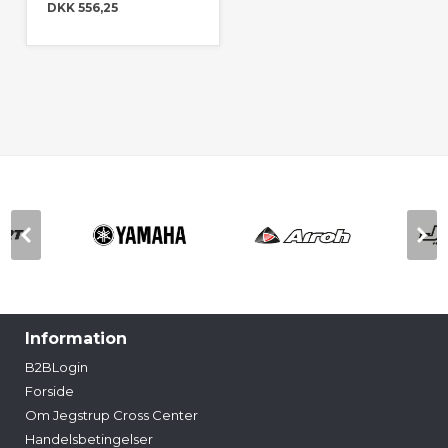
DKK 556,25
Information
B2BLogin
Forside
Om Jegstrup Cross Center
Handelsbetingelser