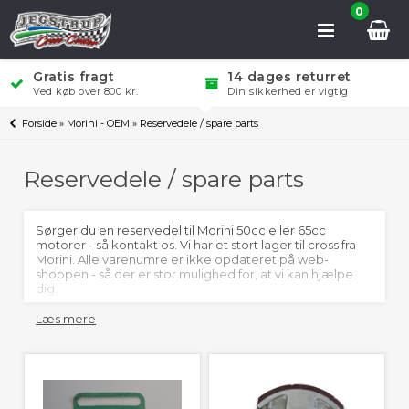
0
Gratis fragt
14 dages returret
Ved køb over 800 kr.
Din sikkerhed er vigtig
Forside
»
Morini - OEM
»
Reservedele / spare parts
Reservedele / spare parts
Sørger du en reservedel til Morini 50cc eller 65cc
motorer - så kontakt os. Vi har et stort lager til cross fra
Morini. Alle varenumre er ikke opdateret på web-
shoppen - så der er stor mulighed for, at vi kan hjælpe
dig.
Læs mere