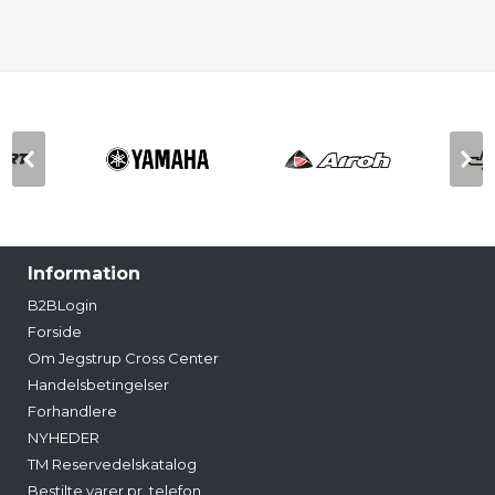
Information
B2BLogin
Forside
Om Jegstrup Cross Center
Handelsbetingelser
Forhandlere
NYHEDER
TM Reservedelskatalog
Bestilte varer pr. telefon