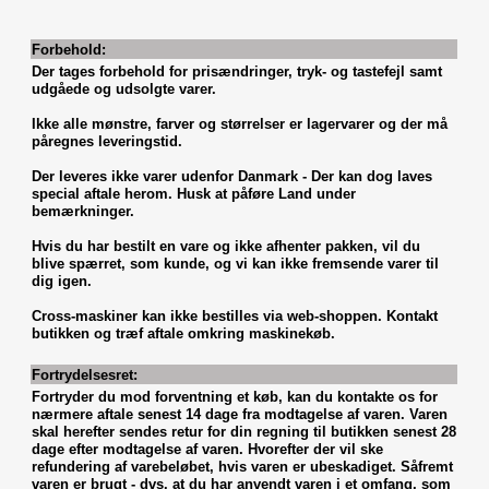
Forbehold:
Der tages forbehold for prisændringer, tryk- og tastefejl samt
udgåede og udsolgte varer.
Ikke alle mønstre, farver og størrelser er lagervarer og der må
påregnes leveringstid.
Der leveres ikke varer udenfor Danmark - Der kan dog laves
special aftale herom. Husk at påføre Land under
bemærkninger.
Hvis du har bestilt en vare og ikke afhenter pakken, vil du
blive spærret, som kunde, og vi kan ikke fremsende varer til
dig igen.
Cross-maskiner kan ikke bestilles via web-shoppen. Kontakt
butikken og træf aftale omkring maskinekøb.
Fortrydelsesret:
Fortryder du mod forventning et køb, kan du kontakte os for
nærmere aftale senest 14 dage fra modtagelse af varen. Varen
skal herefter sendes retur for din regning til butikken senest 28
dage efter modtagelse af varen. Hvorefter der vil ske
refundering af varebeløbet, hvis varen er ubeskadiget. Såfremt
varen er brugt - dvs. at du har anvendt varen i et omfang, som