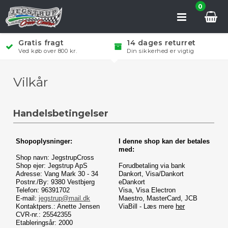
0
Gratis fragt
14 dages returret
Ved køb over 800 kr.
Din sikkerhed er vigtig
Vilkår
Handelsbetingelser
Shopoplysninger:
I denne shop kan der betales
med:
Shop navn: JegstrupCross
Shop ejer: Jegstrup ApS
Forudbetaling via bank
Adresse: Vang Mark 30 - 34
Dankort, Visa/Dankort
Postnr./By: 9380 Vestbjerg
eDankort
Telefon: 96391702
Visa, Visa Electron
E-mail:
jegstrup@mail.dk
Maestro, MasterCard, JCB
Kontaktpers.: Anette Jensen
ViaBill - Læs mere
her
CVR-nr.: 25542355
Etableringsår: 2000