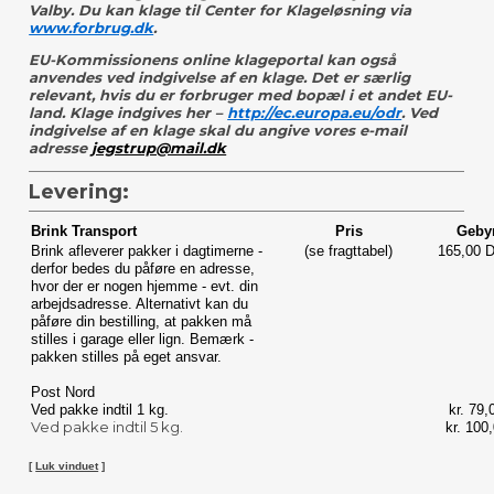
Valby. Du kan klage til Center for Klageløsning via
www.forbrug.dk
.
EU-Kommissionens online klageportal kan også
anvendes ved indgivelse af en klage. Det er særlig
relevant, hvis du er forbruger med bopæl i et andet EU-
land. Klage indgives her –
http://ec.europa.eu/odr
. Ved
indgivelse af en klage skal du angive vores e-mail
adresse
jegstrup@mail.dk
Levering:
Brink Transport
Pris
Geby
Brink afleverer pakker i dagtimerne -
(se fragttabel)
165,00 
derfor bedes du påføre en adresse,
hvor der er nogen hjemme - evt. din
arbejdsadresse. Alternativt kan du
påføre din bestilling, at pakken må
stilles i garage eller lign. Bemærk -
pakken stilles på eget ansvar.
Post Nord
Ved pakke indtil 1 kg.
kr. 79,
Ved pakke indtil 5 kg.
kr. 100
[
Luk vinduet
]