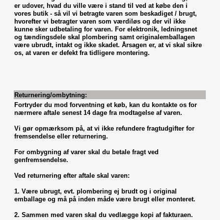
er udover, hvad du ville være i stand til ved at købe den i
vores butik - så vil vi betragte varen som beskadiget / brugt,
hvorefter vi betragter varen som værdiløs og der vil ikke
kunne sker udbetaling for varen. For elektronik, ledningsnet
og tændingsdele skal plombering samt originalemballagen
være ubrudt, intakt og ikke skadet. Årsagen er, at vi skal sikre
os, at varen er defekt fra tidligere montering.
Returnering/ombytning:
Fortryder du mod forventning et køb, kan du kontakte os for
nærmere aftale senest 14 dage fra modtagelse af varen.
Vi gør opmærksom på, at vi ikke refundere fragtudgifter for
fremsendelse eller returnering.
For ombygning af varer skal du betale fragt ved
genfremsendelse.
Ved returnering efter aftale skal varen:
1. Være ubrugt, evt. plombering ej brudt og i original
emballage og må på inden måde være brugt eller monteret.
2. Sammen med varen skal du vedlægge kopi af fakturaen.