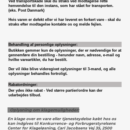
Ved transportskade skal du straks ved modtagelse rette
henvendelse til den instans, som har stået for transporten.
(eks. Post Danmark)
Hvis varen er defekt eller vi har leveret en forkert vare - skal du
straks efter modtagelse kontakte os og melde fejlen.
Behandling af personlige oplysninger:
Butikken gemmer kun de oplysninger, der er nødvendige for at
gennemføre din bestilling - herunder navn, adresse, e-mail og
hvilke vareartikler, du har bestilt.
Der vil ikke blive videregivet oplysninger til 3-mand, og alle
oplysninger behandles fortroligt.
Rabatordninger:
Der ydes ikke rabat - Ved større partier/ordre kan der
udarbejdes tilbud.
Oplysning om klagemuligheder:
En klage over en vare eller tjenesteydelse købt hos os
kan indgives til Konkurrence- og Forbrugerstyrelsens
Center for Klageløsning, Carl Jacobsens Vej 35, 2500