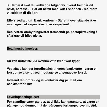
3. Dernæst skal du vedlægge følgebrev, hvoraf fremgår dit
navn, adresse - Har du betalt med kort i shoppen - returnere
vi saldoen til dit kort.
Ellers vedlæg dit Bank kontonr - Såfremt ovenstående ikke
modtages, vil sagen ikke blive ekspederet.
Returvarer/ ombytningsvarer fremsendt pr. postopkrævning /
efterkrav vil blive afvist.
Betalingsbetingelser:
Du kan indbetale via ovennævnte kreditkort typer.
Ved aftale kan der forudbetales til vores bankkonto - varen vil
først blive afsendt ved modtagelse af pengeoverførsel.
Indsend din ordre - og vi kontakter dig pr. mail om
bankkontonr. mv.
Leveringsbetingelser:
For samtlige varer gælder, at vi ikke kan garantere, at varen er
på lager, og dermed må der påregnes forlænget leveringstid.