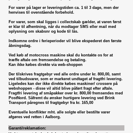
For varer på lager er leveringstiden ca. 1 til 3 dage, men der
henvises til ovenstående forbehold.
For varer, som skal ligges i collectskab gælder, at varen først
er klar til afhentning, når du modtager SMS eller mail med
oplysning om skabsnr og kode til lås.
Indkomne ordre i ferieperioder vil blive ekspederet den første
åbningsdag.
Ved køb af motocross maskine skal du kontakte os for at
træffe aftale om fremsendelse og betaling.
Kan ikke købes direkte via web-shoppen
Der tilskrives fragtgebyr ved alle ordre under kr. 800,00, samt
ved tilbudsvarer, som er markeret undtaget af fragtfri levering.
Ligeledes kan der ikke direkte købes maskiner/ crossere på
webshoppen - disse vil altid blive påført fragt efter aftale.
Fragtfri levering af småpakker over kr. 800,00 fremsendes med
PostNord. Såfremt du ønsker hurtigere levering ved Brink
Transport påregnes til fragtgebyr fra kr. 165,00
Eventuelle konflikter mht. alle solgte eller bestilte varer
afgøres ved retten i Aalborg.
Garanti/reklamation: