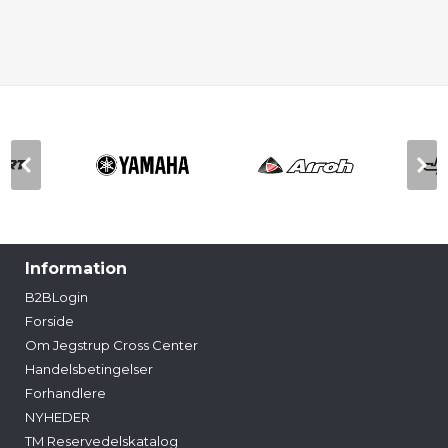
Information
B2BLogin
Forside
Om Jegstrup Cross Center
Handelsbetingelser
Forhandlere
NYHEDER
TM Reservedelskatalog