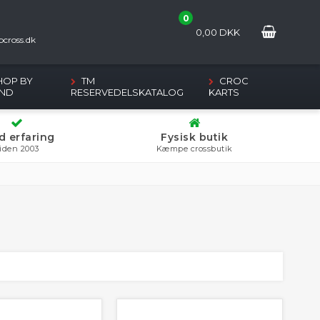
0
2
0,00
DKK
cross.dk
HOP BY
TM
CROC
ND
RESERVEDELSKATALOG
KARTS
d erfaring
Fysisk butik
iden 2003
Kæmpe crossbutik