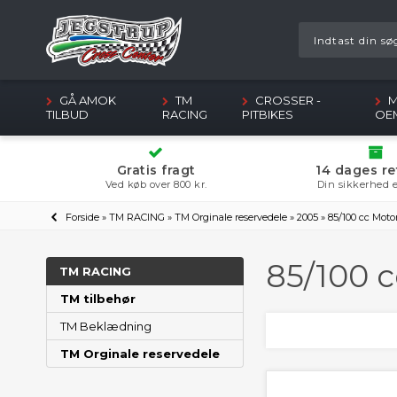
GÅ AMOK
TM
CROSSER -
M
TILBUD
RACING
PITBIKES
OE
Gratis fragt
14 dages re
Ved køb over 800 kr.
Din sikkerhed e
Forside
»
TM RACING
»
TM Orginale reservedele
»
2005
»
85/100 cc Moto
85/100 
TM RACING
TM tilbehør
TM Beklædning
TM Orginale reservedele