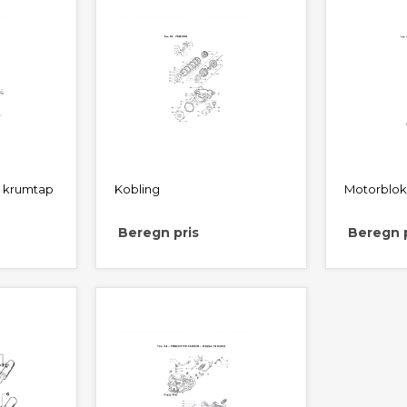
- krumtap
Kobling
Motorblo
Beregn pris
Beregn p