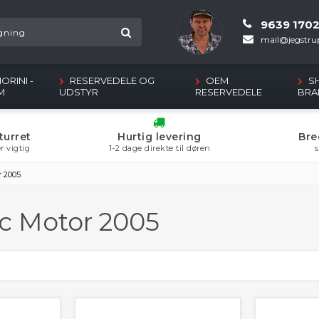
9639 170
mail@jegstrup
ORINI -
RESERVEDELE OG
OEM
S
M
UDSTYR
RESERVEDELE
BRA
turret
Hurtig levering
Bre
r vigtig
1-2 dage direkte til døren
s
r 2005
cc Motor 2005