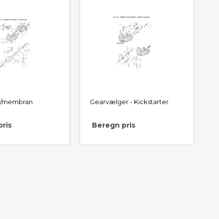
k/membran
Gearvælger - Kickstarter
ris
Beregn pris