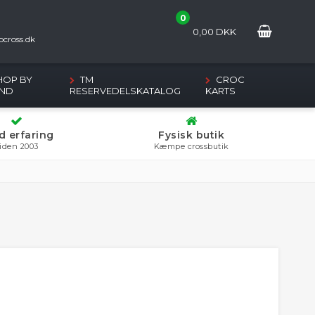
0
2
0,00
DKK
cross.dk
HOP BY
TM
CROC
ND
RESERVEDELSKATALOG
KARTS
d erfaring
Fysisk butik
iden 2003
Kæmpe crossbutik