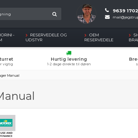
9639 170
mail@jegstrup
ORINI -
RESERVEDELE OG
OEM
S
M
UDSTYR
RESERVEDELE
BRA
turret
Hurtig levering
Bre
r vigtig
1-2 dage direkte til døren
s
uger Manual
Manual