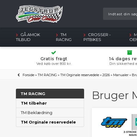
GÅ AMOK
TM
CROSSER -
M
TILBUD
RACING
PITBIKES
OE
Gratis fragt
14 dages re
Ved køb over 800 kr.
Din sikkerhed e
Forside
»
TM RACING
»
TM Orginale reservedele
»
2026
»
Manualer
»
Br
Bruger 
TM RACING
TM tilbehør
TM Beklædning
TM Orginale reservedele