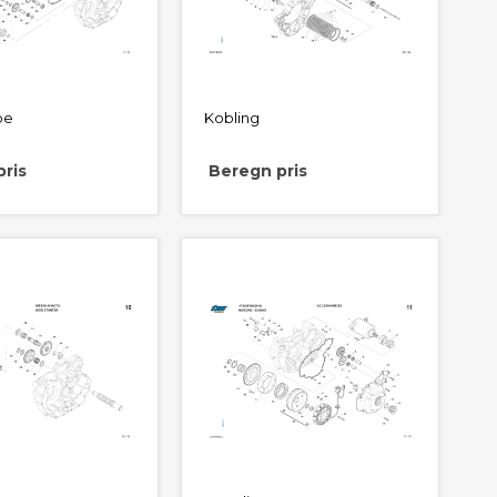
pe
Kobling
ris
Beregn pris