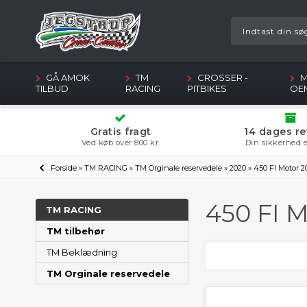
GÅ AMOK
TM
CROSSER -
M
TILBUD
RACING
PITBIKES
OE
Gratis fragt
14 dages re
Ved køb over 800 kr.
Din sikkerhed e
Forside
»
TM RACING
»
TM Orginale reservedele
»
2020
»
450 FI Motor 2
450 FI M
TM RACING
TM tilbehør
TM Beklædning
TM Orginale reservedele