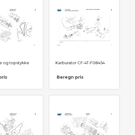
 og topstykke
Karburator CF-4T-F08454
ris
Beregn pris