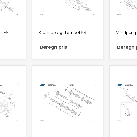
l ES
Krumtap og stempel KS
Vandpum
Beregn pris
Beregn p