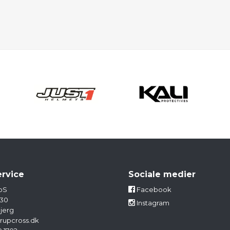
rvice
Sociale medier
pS
Facebook
 30
Instagram
jerg
rupcross.dk