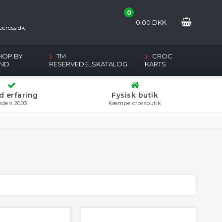
0
2
0,00
DKK
cross.dk
HOP BY
TM
CROC
ND
RESERVEDELSKATALOG
KARTS
d erfaring
Fysisk butik
iden 2003
Kæmpe crossbutik