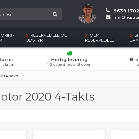
9639 170
mail@jegstrup
ORINI -
RESERVEDELE OG
OEM
S
M
UDSTYR
RESERVEDELE
BRA
turret
Hurtig levering
Bre
r vigtig
1-2 dage direkte til døren
s
020 4-Takts
otor 2020 4-Takts