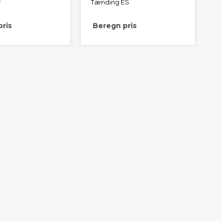
r
Tænding ES
ris
Beregn pris