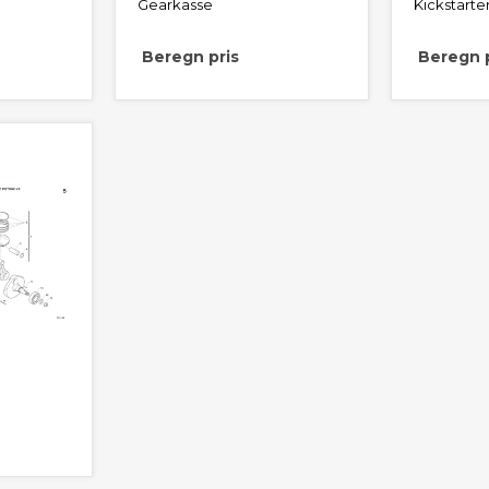
Gearkasse
Kickstarte
Beregn pris
Beregn p