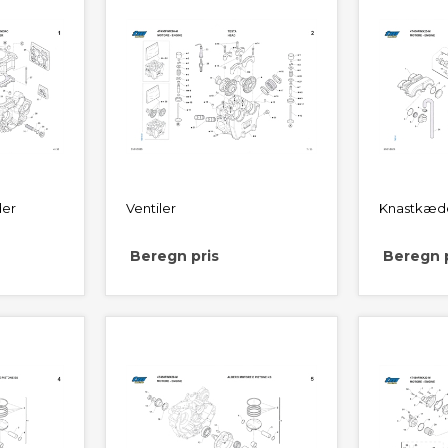
der
Ventiler
Knastkæde
Beregn pris
Beregn p