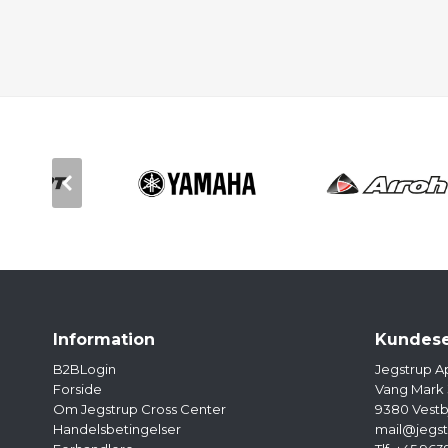
Information
Kundese
B2BLogin
Jegstrup A
Forside
Vang Mark
Om Jegstrup Cross Center
9380 Vestb
Handelsbetingelser
mail@jegst