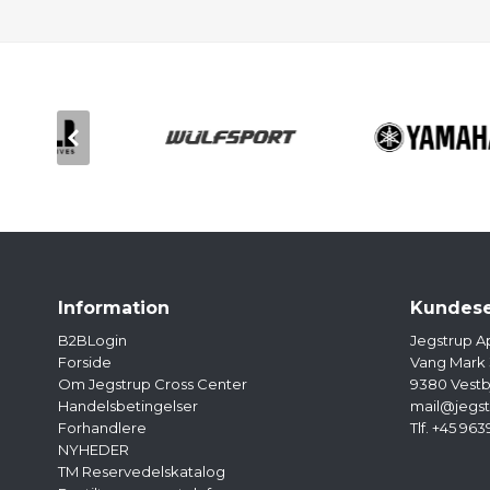
Information
Kundese
B2BLogin
Jegstrup A
Forside
Vang Mark
Om Jegstrup Cross Center
9380 Vestb
Handelsbetingelser
mail@jegst
Forhandlere
Tlf. +45 963
NYHEDER
TM Reservedelskatalog