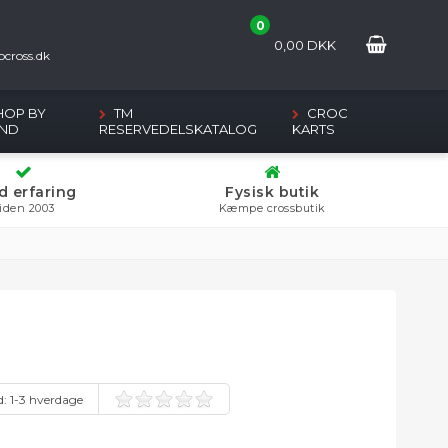
0
2
0,00
DKK
cross.dk
HOP BY
TM
CROC
ND
RESERVEDELSKATALOG
KARTS
d erfaring
Fysisk butik
iden 2003
Kæmpe crossbutik
d:
1-3 hverdage