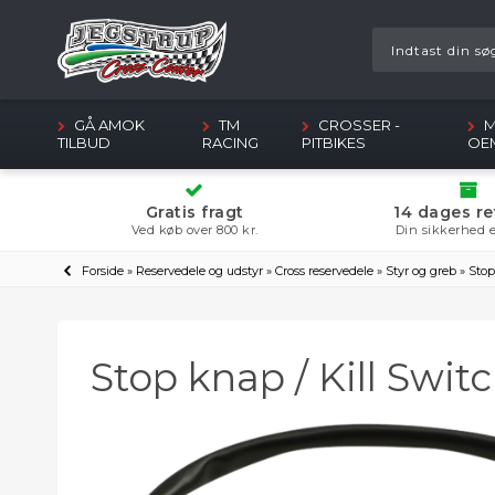
GÅ AMOK
TM
CROSSER -
M
TILBUD
RACING
PITBIKES
OE
Gratis fragt
14 dages re
Ved køb over 800 kr.
Din sikkerhed e
Forside
»
Reservedele og udstyr
»
Cross reservedele
»
Styr og greb
»
Stop
Stop knap / Kill Swit