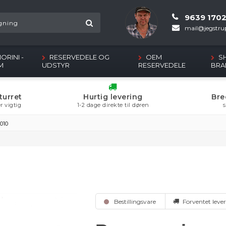
9639 170
mail@jegstrup
ORINI -
RESERVEDELE OG
OEM
S
M
UDSTYR
RESERVEDELE
BRA
turret
Hurtig levering
Bre
r vigtig
1-2 dage direkte til døren
s
2010
Bestillingsvare
Forventet lever