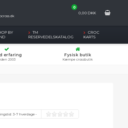
0
2
0,00
DKK
cross.dk
HOP BY
TM
CROC
ND
RESERVEDELSKATALOG
KARTS
d erfaring
Fysisk butik
iden 2003
Kæmpe crossbutik
ingstid:
3-7 hverdage -