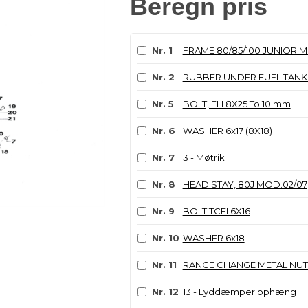
Beregn pris
Nr. 1
FRAME 80/85/100 JUNIOR M
Nr. 2
RUBBER UNDER FUEL TANK 
Nr. 5
BOLT, EH 8X25 To.10 mm
Nr. 6
WASHER 6x17 (8X18)
Nr. 7
3 - Møtrik
Nr. 8
HEAD STAY, 80J MOD.02/07
Nr. 9
BOLT TCEI 6X16
Nr. 10
WASHER 6x18
Nr. 11
RANGE CHANGE METAL NUT
Nr. 12
13 - Lyddæmper ophæng