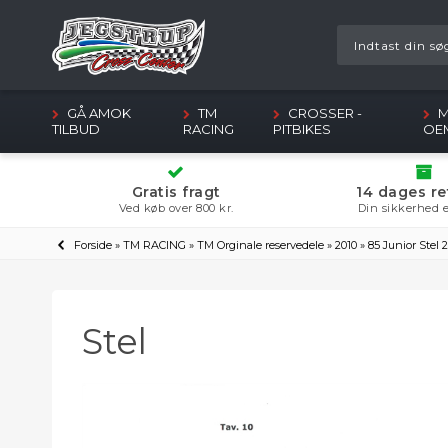
GÅ AMOK
TM
CROSSER -
M
TILBUD
RACING
PITBIKES
OE
Gratis fragt
14 dages re
Ved køb over 800 kr.
Din sikkerhed e
Forside
»
TM RACING
»
TM Orginale reservedele
»
2010
»
85 Junior Stel 
Stel