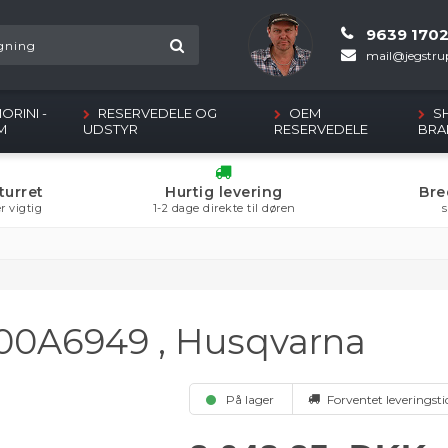
9639 170
mail@jegstrup
ORINI -
RESERVEDELE OG
OEM
S
M
UDSTYR
RESERVEDELE
BRA
turret
Hurtig levering
Bre
r vigtig
1-2 dage direkte til døren
s
000A6949 , Husqvarna
På lager
Forventet leveringsti