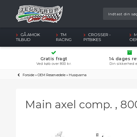
GÅ AMOK
TM
CROSSER -
M
TILBUD
RACING
PITBIKES
OE
Gratis fragt
14 dages re
Ved køb over 800 kr.
Din sikkerhed e
Forside
»
OEM Reservedele
»
Husqvarna
Main axel comp. , 8