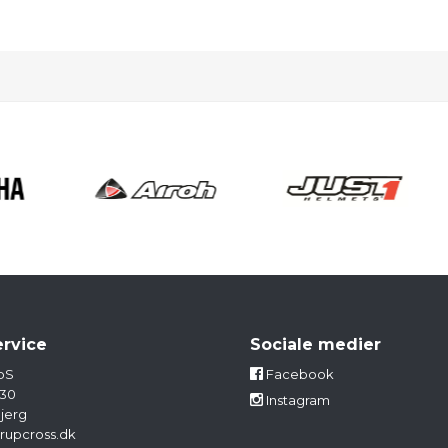
rvice
Sociale medier
pS
Facebook
 30
Instagram
jerg
rupcross.dk