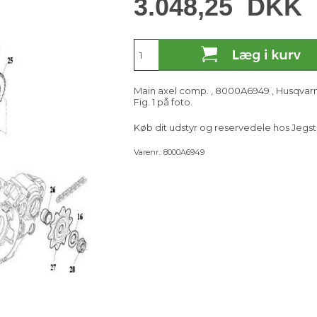
3.048,25
DKK
Main axel comp. , 8000A6949 , Husqvar
Fig. 1 på foto.
Køb dit udstyr og reservedele hos Jegst
Varenr.:
8000A6949