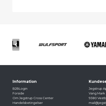
Information
Kundese
B2BLogin
Jegstrup A
Forside
Vang Mark
Om Jegstrup Cross Center
9380 Vestb
Handelsbetingelser
mail@jegst