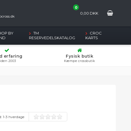
0
2
0,00
DKK
cross.dk
HOP BY
TM
CROC
ND
RESERVEDELSKATALOG
KARTS
d erfaring
Fysisk butik
iden 2003
Kæmpe crossbutik
d:
1-3 hverdage