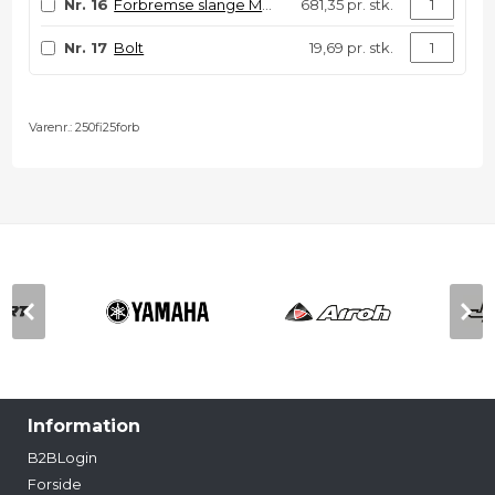
Nr. 16
Forbremse slange MX - hvid
681,35 pr. stk.
Nr. 17
Bolt
19,69 pr. stk.
Varenr.:
250fi25forb
Information
B2BLogin
Forside