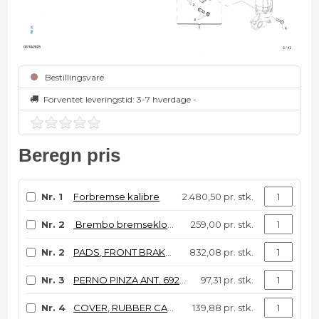
Bestillingsvare
Forventet leveringstid:
3-7 hverdage -
Beregn pris
Nr. 1
Forbremse kalibre
2.480,50 pr. stk.
Nr. 2
Brembo bremseklodser for
259,00 pr. stk.
Nr. 2
PADS, FRONT BRAKE 92->11 SINT.
832,08 pr. stk.
Nr. 3
PERNO PINZA ANT. 69222
97,31 pr. stk.
Nr. 4
COVER, RUBBER CALIPER 92/98
139,88 pr. stk.