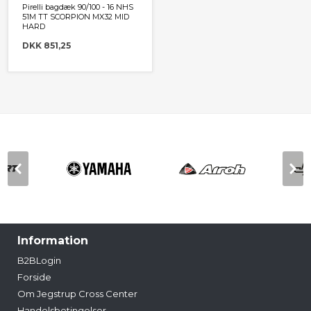
Pirelli bagdæk 90/100 - 16 NHS
51M TT SCORPION MX32 MID
HARD
DKK 851,25
Information
B2BLogin
Forside
Om Jegstrup Cross Center
Handelsbetingelser