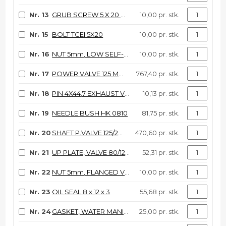
Nr. 13
GRUB SCREW 5 X 20 VALVE
10,00 pr. stk.
Nr. 15
BOLT TCEI 5X20
10,00 pr. stk.
Nr. 16
NUT 5mm, LOW SELF-LOCKING
10,00 pr. stk.
Nr. 17
POWER VALVE 125 MOD. 02/->
767,40 pr. stk.
Nr. 18
PIN 4X44,7 EXHAUST VALVE 125cc
10,13 pr. stk.
Nr. 19
NEEDLE BUSH HK 0810
81,75 pr. stk.
Nr. 20
SHAFT P.VALVE 125/250 M. 99/05
470,60 pr. stk.
Nr. 21
UP PLATE, VALVE 80/125 99/06
52,31 pr. stk.
Nr. 22
NUT 5mm, FLANGED VALV.
10,00 pr. stk.
Nr. 23
OIL SEAL 8 x 12 x 3
55,68 pr. stk.
Nr. 24
GASKET, WATER MANIFOLD 90D.125
25,00 pr. stk.