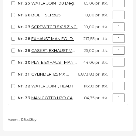
Nr. 25
WATER JOINT 90 Degr.125 ALU.01
65,06 pr. stk.
Nr. 26
BOLT TSEI 5x25
10,00 pr. stk.
Nr. 27
SCREW TCEI 8X16 ZINC.
10,00 pr. stk.
Nr. 28
EXHAUST MANIFOLD 125 M.97/05
213,55 pr. stk.
Nr. 29
GASKET, EXHAUST MANIFOLD 1.5mm
25,00 pr. stk.
Nr. 30
PLATE EXHAUST MANIF. 125 97/03
44,06 pr. stk.
Nr. 31
CYLINDER 125 MX 06/07
6.873,83 pr. stk.
Nr. 32
WATER JOINT, HEAD F.S.
116,99 pr. stk.
Nr. 33
MANICOTTO H2O CARTER/CIL KV/K9
84,75 pr. stk.
Varenr.:
125cc08cyl