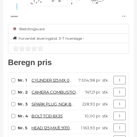
Bestillingsvare
Forventet leveringstid:
3-7 hverdage -
Beregn pris
Nr. 1
CYLINDER 125 MX 06/10 Comp.
7.304,98 pr. stk.
Nr. 2
CAMERA COMBUSTIONE PIENA 125 K
747,21 pr. stk.
Nr. 3
SPARK PLUG, NGK BR9EG
228,93 pr. stk.
Nr. 4
BOLT TCEI 6X35
10,00 pr. stk.
Nr. 5
HEAD 125 MX/E 97/04, CYLINDER
1.163,93 pr. stk.