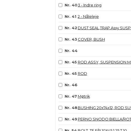
Nr. 40
3 - Indre ring
Nr. 41
2 - Nåleleje
Nr. 42
DUST SEAL,TRAP.Assy SUSP
Nr. 43
COVER, BUSH
Nr. 44
Nr. 45
ROD ASSY, SUSPENSION M.
Nr. 45
ROD
Nr. 46
Nr. 47
Møtrik
Nr. 48
BUSHING 20x74x12, ROD SU
Nr. 49
PERNO SNODO BIELLA/ROT
Nr. 54
BOLT, TE F/R 10X45 1.25 T.10