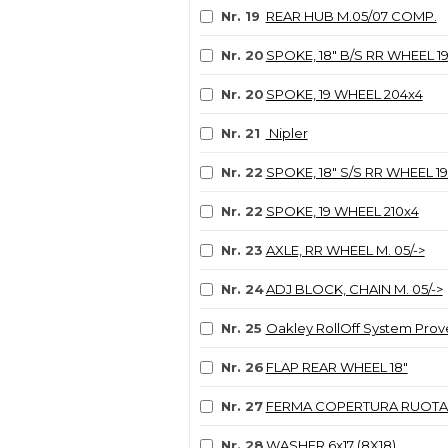
Nr. 19
REAR HUB M.05/07 COMP.
Nr. 20
SPOKE, 18" B/S RR WHEEL 1
Nr. 20
SPOKE, 19 WHEEL 204x4
Nr. 21
Nipler
Nr. 22
SPOKE, 18" S/S RR WHEEL 1
Nr. 22
SPOKE, 19 WHEEL 210x4
Nr. 23
AXLE, RR WHEEL M. 05/->
Nr. 24
ADJ BLOCK, CHAIN M. 05/->
Nr. 25
Oakley RollOff System Prov
Nr. 26
FLAP REAR WHEEL 18"
Nr. 27
FERMA COPERTURA RUOTA
Nr. 28
WASHER 6x17 (8X18)