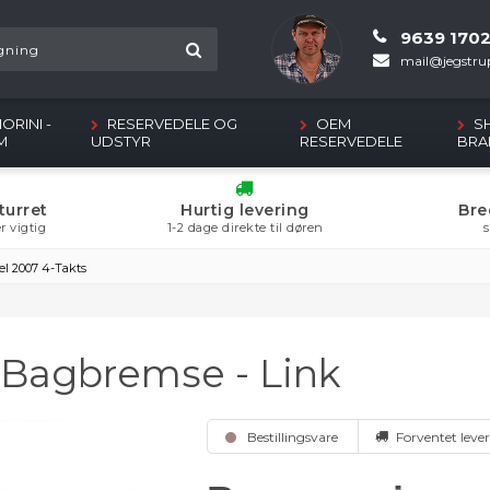
9639 170
mail@jegstrup
ORINI -
RESERVEDELE OG
OEM
S
M
UDSTYR
RESERVEDELE
BRA
turret
Hurtig levering
Bre
r vigtig
1-2 dage direkte til døren
s
el 2007 4-Takts
- Bagbremse - Link
Bestillingsvare
Forventet lever