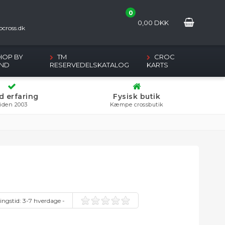
0
2
0,00
DKK
cross.dk
HOP BY
TM
CROC
ND
RESERVEDELSKATALOG
KARTS
d erfaring
Fysisk butik
iden 2003
Kæmpe crossbutik
ingstid:
3-7 hverdage -