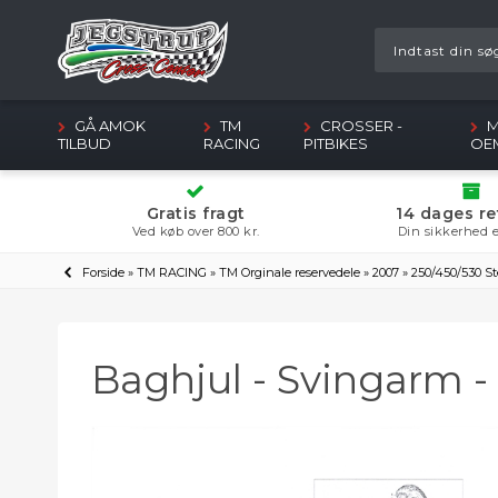
GÅ AMOK
TM
CROSSER -
M
TILBUD
RACING
PITBIKES
OE
Gratis fragt
14 dages re
Ved køb over 800 kr.
Din sikkerhed e
Forside
»
TM RACING
»
TM Orginale reservedele
»
2007
»
250/450/530 St
Baghjul - Svingarm 