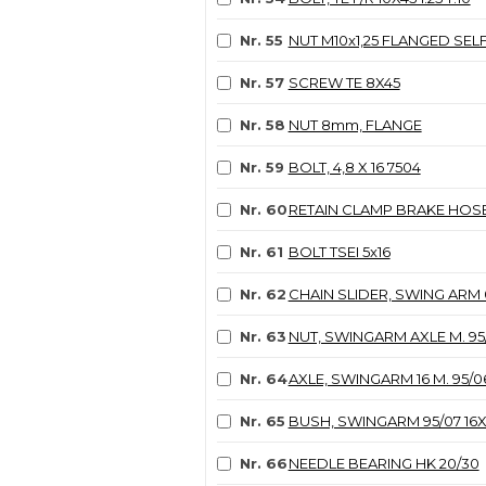
Nr. 55
NUT M10x1,25 FLANGED SEL
Nr. 57
SCREW TE 8X45
Nr. 58
NUT 8mm, FLANGE
Nr. 59
BOLT, 4,8 X 16 7504
Nr. 60
RETAIN CLAMP BRAKE HOSE 
Nr. 61
BOLT TSEI 5x16
Nr. 62
CHAIN SLIDER, SWING ARM 0
Nr. 63
NUT, SWINGARM AXLE M. 95
Nr. 64
AXLE, SWINGARM 16 M. 95/0
Nr. 65
BUSH, SWINGARM 95/07 16
Nr. 66
NEEDLE BEARING HK 20/30